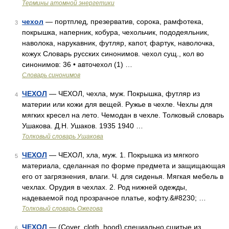
Термины атомной энергетики
чехол
— портплед, презерватив, сорока, рамфотека,
3
покрышка, наперник, кобура, чехольчик, пододеяльник,
наволока, нарукавник, футляр, капот, фартук, наволочка,
кожух Словарь русских синонимов. чехол сущ., кол во
синонимов: 36 • авточехол (1) …
Словарь синонимов
ЧЕХОЛ
— ЧЕХОЛ, чехла, муж. Покрышка, футляр из
4
материи или кожи для вещей. Ружье в чехле. Чехлы для
мягких кресел на лето. Чемодан в чехле. Толковый словарь
Ушакова. Д.Н. Ушаков. 1935 1940 …
Толковый словарь Ушакова
ЧЕХОЛ
— ЧЕХОЛ, хла, муж. 1. Покрышка из мягкого
5
материала, сделанная по форме предмета и защищающая
его от загрязнения, влаги. Ч. для сиденья. Мягкая мебель в
чехлах. Орудия в чехлах. 2. Род нижней одежды,
надеваемой под прозрачное платье, кофту.&#8230; …
Толковый словарь Ожегова
ЧЕХОЛ
— (Cover, cloth, hood) специально сшитые из
6