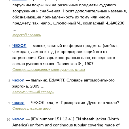
парусины покрышки на различные предметы судового
вооружения и снабжения. Носят дополнительные названия,
обозначающие принадлежность их тому или иному
предмету, так, напр., шлюпочный Ч., компасный Ч.,&#8230;
…
Морской словарь
ЧЕХОЛ
— мешок, сшитый по форме предмета (мебель,
7
чемодан, лампа и т. д.) и предохраняющий его от
загрязнения. Словарь иностранных слов, вошедших в
состав русского языка. Павленков Ф., 1907 …
Словарь иностранных слов русского языка
чехол
— пыльник. EdwART. Словарь автомобильного
8
жаргона, 2009 …
Автомобильный словарь
чехол
— ЧЕХОЛ, хла, м. Презерватив. Дуло то в чехле? …
9
Словарь русского арго
чехол
— [IEV number 151 12 41] EN sheath jacket (North
10
America) uniform and continuous tubular covering made of