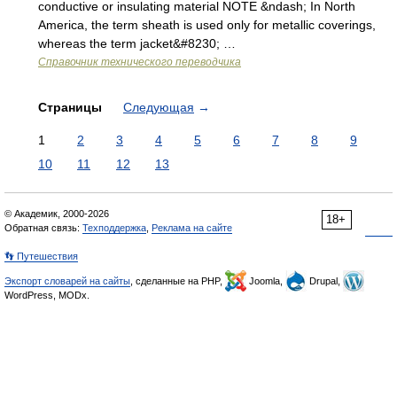
conductive or insulating material NOTE &ndash; In North
America, the term sheath is used only for metallic coverings,
whereas the term jacket&#8230; …
Справочник технического переводчика
Страницы
Следующая
→
1
2
3
4
5
6
7
8
9
10
11
12
13
© Академик, 2000-2026
18+
Обратная связь:
Техподдержка
,
Реклама на сайте
👣 Путешествия
Экспорт словарей на сайты
, сделанные на PHP,
Joomla,
Drupal,
WordPress, MODx.